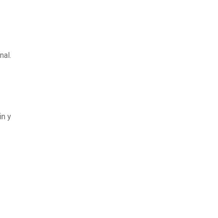
nal.
in y