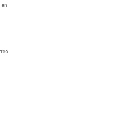
, en
rreo