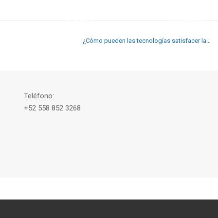
De resiliente
¿Cómo puede
a antifr...
el blockch...
¿Cómo pueden las tecnologías satisfacer las necesidades futuras del supply chain?
Teléfono:
+52 558 852 3268