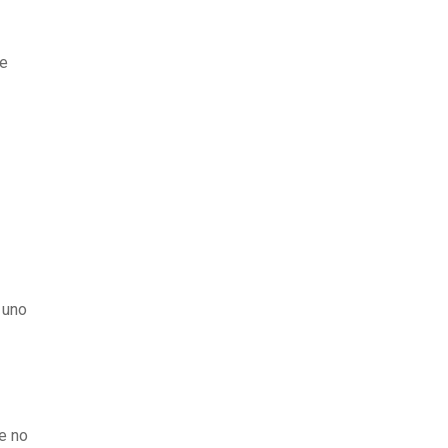
de
 uno
e no