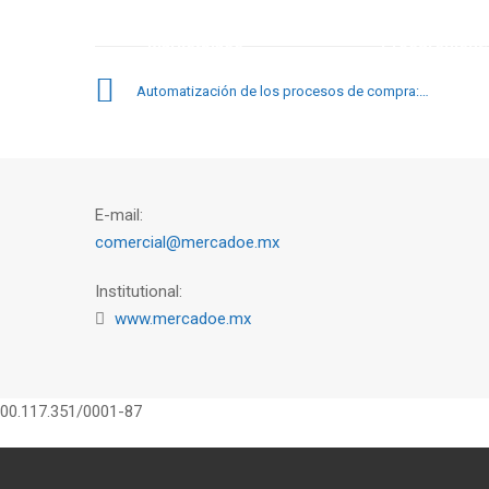
e-
Agile
Marketplace
Procurement:
B2B y lo...
el ...
Automatización de los procesos de compra: ¿Qué es y cómo implementarlo en su empresa?
E-mail:
comercial@mercadoe.mx
Institutional:
www.mercadoe.mx
00.117.351/0001-87