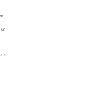
vo
 un
o
e, a